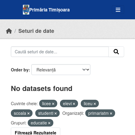
Skip to main content
Primăria Timișoara
Seturi de date
Order by
No datasets found
Cuvinte cheie:
licee
elevi
liceu
scoala
studenti
Organizații:
primariatm
Grupuri:
educatie
Filtrează Rezultatele