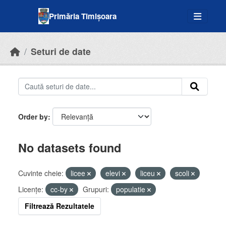
Skip to main content
Primăria Timișoara
Seturi de date
Order by
No datasets found
Cuvinte cheie:
licee
elevi
liceu
scoli
Licenţe:
cc-by
Grupuri:
populatie
Filtrează Rezultatele