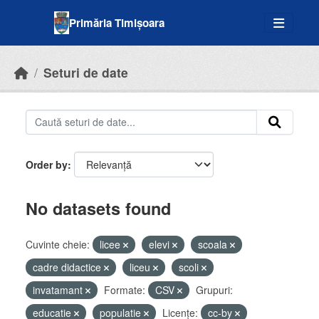
Skip to main content
Primăria Timișoara
Seturi de date
Order by
No datasets found
Cuvinte cheie:
licee
elevi
scoala
cadre didactice
liceu
scoli
invatamant
Formate:
CSV
Grupuri:
educatie
populatie
Licenţe:
cc-by