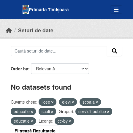
Skip to main content
Primăria Timișoara
Seturi de date
Order by
No datasets found
Cuvinte cheie:
licee
elevi
scoala
educatie
scoli
Grupuri:
servicii-publice
educatie
Licenţe:
cc-by
Filtrează Rezultatele