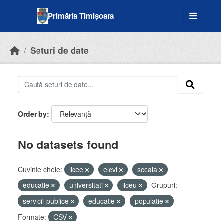
Skip to main content
Primăria Timișoara
Seturi de date
Order by
No datasets found
Cuvinte cheie:
licee
elevi
scoala
educatie
universitati
liceu
Grupuri:
servicii-publice
educatie
populatie
Formate:
CSV