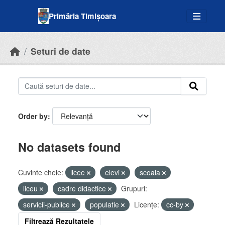
Skip to main content
Primăria Timișoara
Seturi de date
Order by
No datasets found
Cuvinte cheie:
licee
elevi
scoala
liceu
cadre didactice
Grupuri:
servicii-publice
populatie
Licenţe:
cc-by
Filtrează Rezultatele