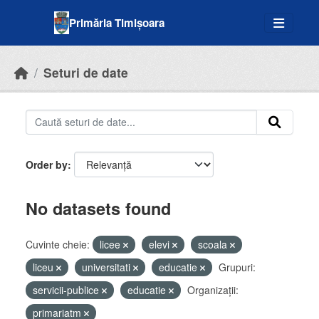
Skip to main content
Primăria Timișoara
Seturi de date
Order by
No datasets found
Cuvinte cheie:
licee
elevi
scoala
liceu
universitati
educatie
Grupuri:
servicii-publice
educatie
Organizații:
primariatm