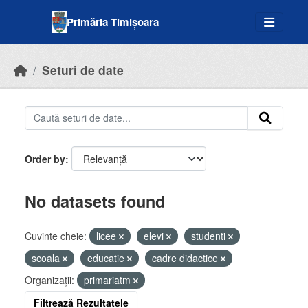
Skip to main content
Primăria Timișoara
Seturi de date
Order by
No datasets found
Cuvinte cheie:
licee
elevi
studenti
scoala
educatie
cadre didactice
Organizații:
primariatm
Filtrează Rezultatele