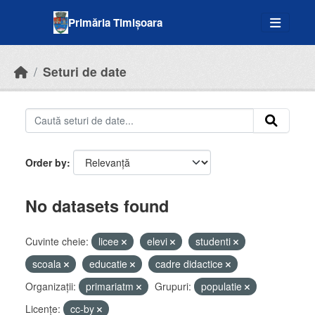
Skip to main content
Primăria Timișoara
Seturi de date
Order by
No datasets found
Cuvinte cheie:
licee
elevi
studenti
scoala
educatie
cadre didactice
Organizații:
primariatm
Grupuri:
populatie
Licenţe:
cc-by