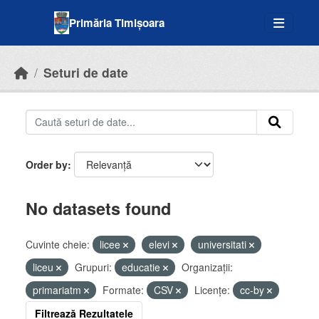
Skip to main content
Primăria Timișoara
Seturi de date
Order by
No datasets found
Cuvinte cheie:
licee
elevi
universitati
liceu
Grupuri:
educatie
Organizații:
primariatm
Formate:
CSV
Licenţe:
cc-by
Filtrează Rezultatele