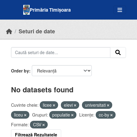
Skip to main content
Primăria Timișoara
Seturi de date
Order by
No datasets found
Cuvinte cheie:
licee
elevi
universitati
liceu
Grupuri:
populatie
Licenţe:
cc-by
Formate:
CSV
Filtrează Rezultatele