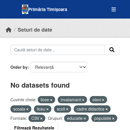
Skip to main content
Primăria Timișoara
Seturi de date
Order by
No datasets found
Cuvinte cheie:
licee
invatamant
elevi
scoala
liceu
scoli
cadre didactice
Formate:
CSV
Grupuri:
educatie
populatie
Filtrează Rezultatele