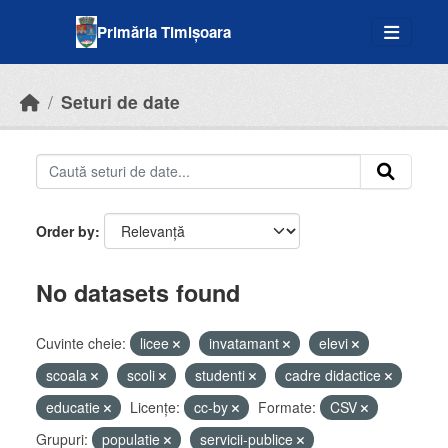
Skip to main content
Primăria Timișoara
Seturi de date
Order by
No datasets found
Cuvinte cheie:
licee
invatamant
elevi
scoala
scoli
studenti
cadre didactice
educatie
Licenţe:
cc-by
Formate:
CSV
Grupuri:
populatie
servicii-publice