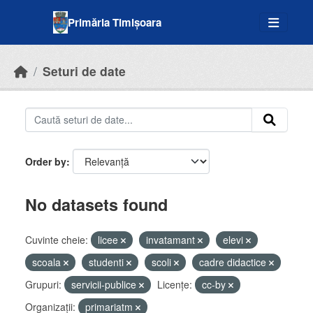
Skip to main content
Primăria Timișoara
Seturi de date
Order by
No datasets found
Cuvinte cheie:
licee
invatamant
elevi
scoala
studenti
scoli
cadre didactice
Grupuri:
servicii-publice
Licenţe:
cc-by
Organizații:
primariatm