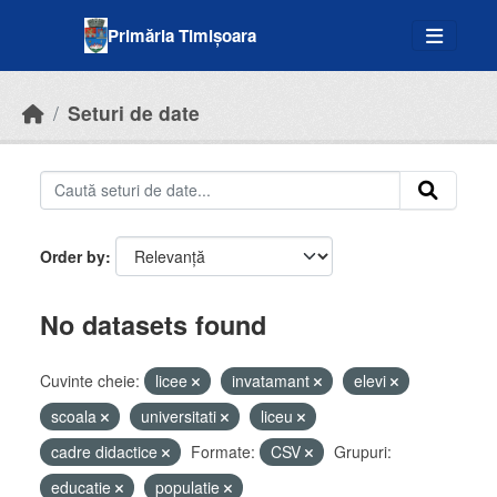
Skip to main content
Primăria Timișoara
Seturi de date
Order by
No datasets found
Cuvinte cheie:
licee
invatamant
elevi
scoala
universitati
liceu
cadre didactice
Formate:
CSV
Grupuri:
educatie
populatie