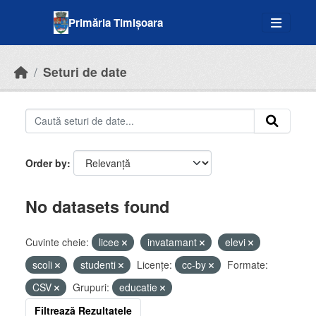
Skip to main content
Primăria Timișoara
Seturi de date
Order by
No datasets found
Cuvinte cheie:
licee
invatamant
elevi
scoli
studenti
Licenţe:
cc-by
Formate:
CSV
Grupuri:
educatie
Filtrează Rezultatele