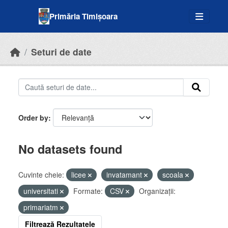
Skip to main content
Primăria Timișoara
Seturi de date
Order by
No datasets found
Cuvinte cheie:
licee
invatamant
scoala
universitati
Formate:
CSV
Organizații:
primariatm
Filtrează Rezultatele