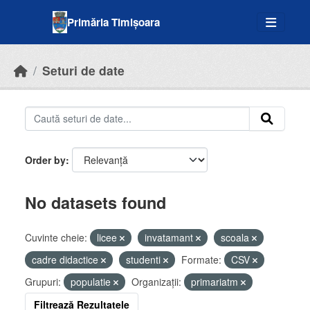
Skip to main content
Primăria Timișoara
Seturi de date
Order by
No datasets found
Cuvinte cheie:
licee
invatamant
scoala
cadre didactice
studenti
Formate:
CSV
Grupuri:
populatie
Organizații:
primariatm
Filtrează Rezultatele