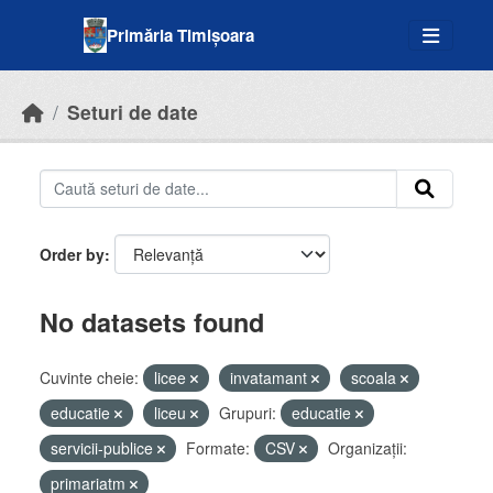
Skip to main content
Primăria Timișoara
Seturi de date
Order by
No datasets found
Cuvinte cheie:
licee
invatamant
scoala
educatie
liceu
Grupuri:
educatie
servicii-publice
Formate:
CSV
Organizații:
primariatm