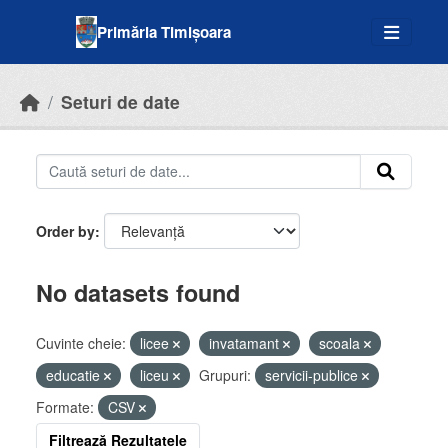
Skip to main content
Primăria Timișoara
Seturi de date
Order by
No datasets found
Cuvinte cheie:
licee
invatamant
scoala
educatie
liceu
Grupuri:
servicii-publice
Formate:
CSV
Filtrează Rezultatele