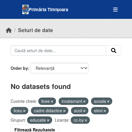
Skip to main content
Primăria Timișoara
Seturi de date
Order by
No datasets found
Cuvinte cheie:
licee
invatamant
scoala
liceu
cadre didactice
scoli
elevi
Grupuri:
educatie
Licenţe:
cc-by
Filtrează Rezultatele