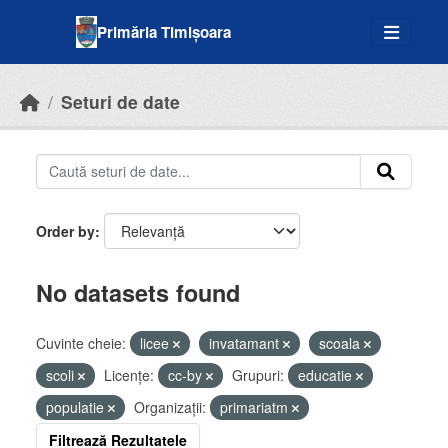
Skip to main content
Primăria Timișoara
Seturi de date
Order by
No datasets found
Cuvinte cheie:
licee
invatamant
scoala
scoli
Licenţe:
cc-by
Grupuri:
educatie
populatie
Organizații:
primariatm
Filtrează Rezultatele