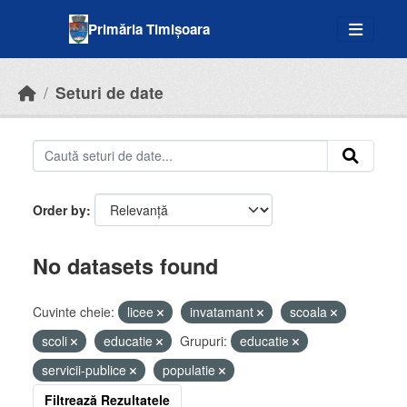
Skip to main content
Primăria Timișoara
Seturi de date
Order by
No datasets found
Cuvinte cheie:
licee
invatamant
scoala
scoli
educatie
Grupuri:
educatie
servicii-publice
populatie
Filtrează Rezultatele