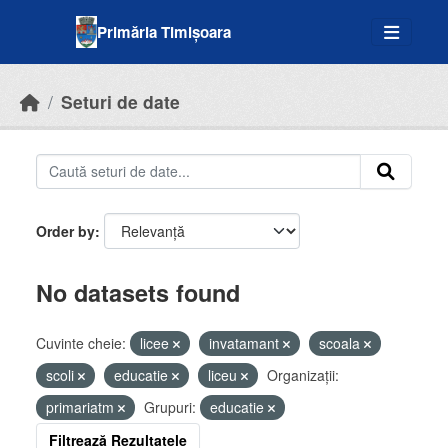
Skip to main content
Primăria Timișoara
Seturi de date
Order by
No datasets found
Cuvinte cheie:
licee
invatamant
scoala
scoli
educatie
liceu
Organizații:
primariatm
Grupuri:
educatie
Filtrează Rezultatele