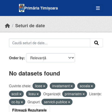
Skip to main content
Primăria Timișoara
Seturi de date
Order by
No datasets found
Cuvinte cheie:
licee
invatamant
scoala
scoli
liceu
Organizații:
primariatm
Licenţe:
cc-by
Grupuri:
servicii-publice
Filtrează Rezultatele