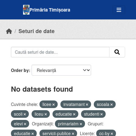
Skip to main content
Primăria Timișoara
Seturi de date
Order by
No datasets found
Cuvinte cheie:
licee
invatamant
scoala
scoli
liceu
educatie
studenti
elevi
Organizații:
primariatm
Grupuri:
educatie
servicii-publice
Licenţe:
cc-by