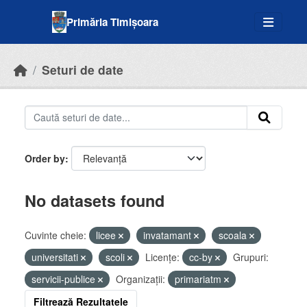
Skip to main content
Primăria Timișoara
Seturi de date
Order by
No datasets found
Cuvinte cheie:
licee
invatamant
scoala
universitati
scoli
Licenţe:
cc-by
Grupuri:
servicii-publice
Organizații:
primariatm
Filtrează Rezultatele