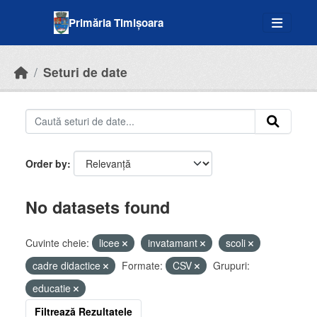
Skip to main content
Primăria Timișoara
Seturi de date
Order by
No datasets found
Cuvinte cheie:
licee
invatamant
scoli
cadre didactice
Formate:
CSV
Grupuri:
educatie
Filtrează Rezultatele