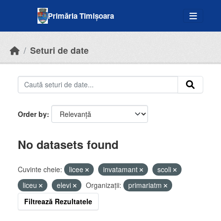
Skip to main content
Primăria Timișoara
Seturi de date
Order by
No datasets found
Cuvinte cheie:
licee
invatamant
scoli
liceu
elevi
Organizații:
primariatm
Filtrează Rezultatele