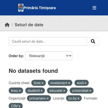
Skip to main content
Primăria Timișoara
Seturi de date
Order by
No datasets found
Cuvinte cheie:
licee
invatamant
scoli
liceu
studenti
educatie
universitati
Organizații:
primariatm
Licenţe:
cc-by
Formate:
CSV