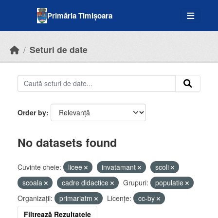
Skip to main content
Primăria Timișoara
Seturi de date
Order by
No datasets found
Cuvinte cheie:
licee
invatamant
scoli
scoala
cadre didactice
Grupuri:
populatie
Organizații:
primariatm
Licenţe:
cc-by
Filtrează Rezultatele