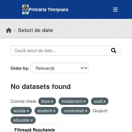
Skip to main content
Primăria Timișoara
Seturi de date
Order by
No datasets found
Cuvinte cheie:
licee
invatamant
scoli
scoala
studenti
universitati
Grupuri:
educatie
Filtrează Rezultatele