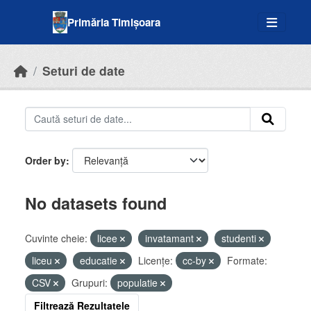
Skip to main content
Primăria Timișoara
Seturi de date
Order by
No datasets found
Cuvinte cheie:
licee
invatamant
studenti
liceu
educatie
Licenţe:
cc-by
Formate:
CSV
Grupuri:
populatie
Filtrează Rezultatele