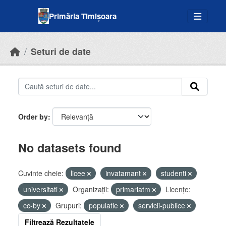
Skip to main content
Primăria Timișoara
Seturi de date
Order by
No datasets found
Cuvinte cheie:
licee
invatamant
studenti
universitati
Organizații:
primariatm
Licenţe:
cc-by
Grupuri:
populatie
servicii-publice
Filtrează Rezultatele