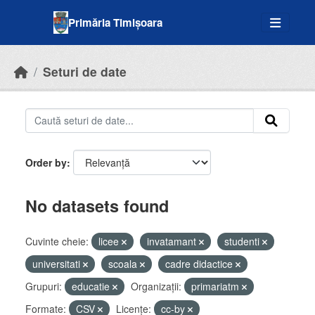
Skip to main content
Primăria Timișoara
Seturi de date
Order by
No datasets found
Cuvinte cheie:
licee
invatamant
studenti
universitati
scoala
cadre didactice
Grupuri:
educatie
Organizații:
primariatm
Formate:
CSV
Licenţe:
cc-by