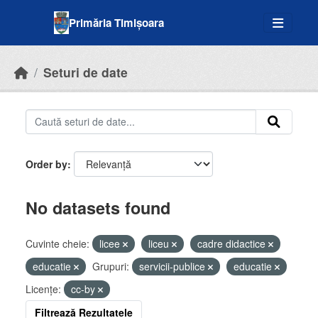
Skip to main content
Primăria Timișoara
Seturi de date
Order by
No datasets found
Cuvinte cheie:
licee
liceu
cadre didactice
educatie
Grupuri:
servicii-publice
educatie
Licenţe:
cc-by
Filtrează Rezultatele