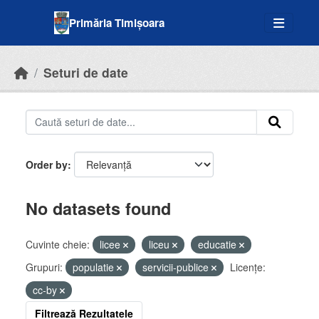
Skip to main content
Primăria Timișoara
Seturi de date
Order by
No datasets found
Cuvinte cheie:
licee
liceu
educatie
Grupuri:
populatie
servicii-publice
Licenţe:
cc-by
Filtrează Rezultatele