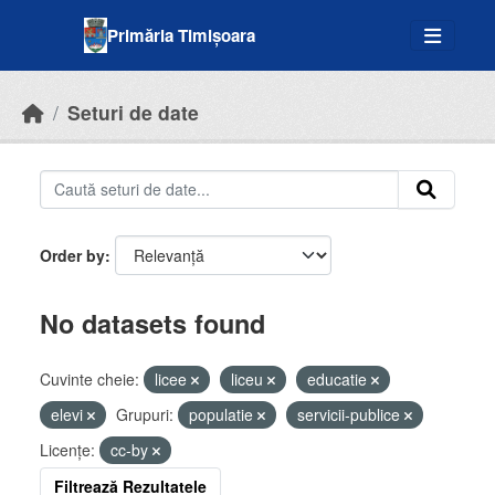
Skip to main content
Primăria Timișoara
Seturi de date
Order by
No datasets found
Cuvinte cheie:
licee
liceu
educatie
elevi
Grupuri:
populatie
servicii-publice
Licenţe:
cc-by
Filtrează Rezultatele