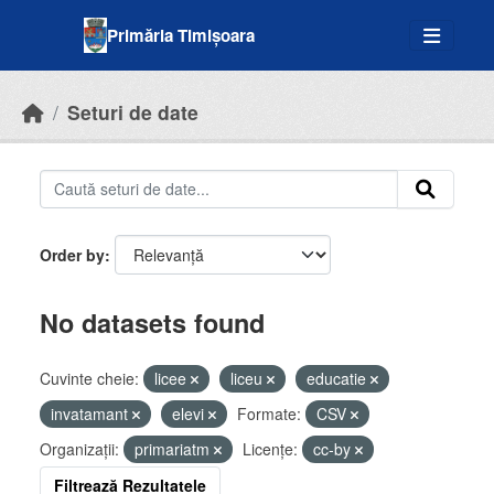
Skip to main content
Primăria Timișoara
Seturi de date
Order by
No datasets found
Cuvinte cheie:
licee
liceu
educatie
invatamant
elevi
Formate:
CSV
Organizații:
primariatm
Licenţe:
cc-by
Filtrează Rezultatele