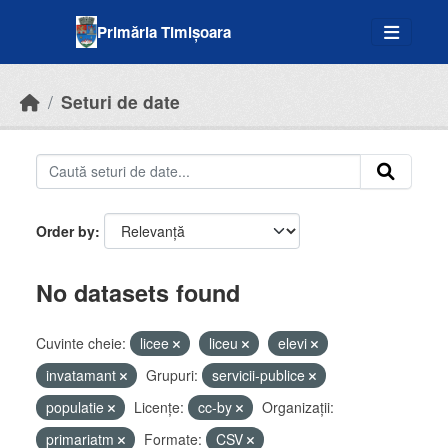
Skip to main content
Primăria Timișoara
Seturi de date
Order by
No datasets found
Cuvinte cheie:
licee
liceu
elevi
invatamant
Grupuri:
servicii-publice
populatie
Licenţe:
cc-by
Organizații:
primariatm
Formate:
CSV