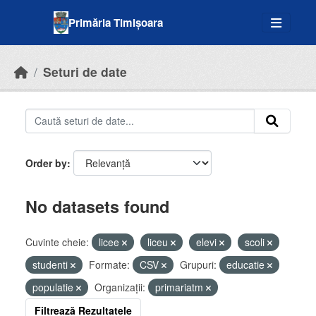
Skip to main content
Primăria Timișoara
Seturi de date
Order by
No datasets found
Cuvinte cheie:
licee
liceu
elevi
scoli
studenti
Formate:
CSV
Grupuri:
educatie
populatie
Organizații:
primariatm
Filtrează Rezultatele