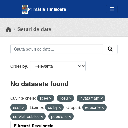
Skip to main content
Primăria Timișoara
Seturi de date
Order by
No datasets found
Cuvinte cheie:
licee
liceu
invatamant
scoli
Licenţe:
cc-by
Grupuri:
educatie
servicii-publice
populatie
Filtrează Rezultatele