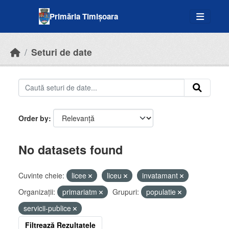
Skip to main content
Primăria Timișoara
Seturi de date
Order by
No datasets found
Cuvinte cheie:
licee
liceu
invatamant
Organizații:
primariatm
Grupuri:
populatie
servicii-publice
Filtrează Rezultatele