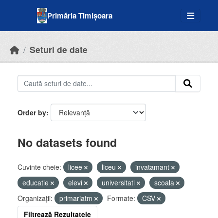
Skip to main content
Primăria Timișoara
Seturi de date
Order by
No datasets found
Cuvinte cheie:
licee
liceu
invatamant
educatie
elevi
universitati
scoala
Organizații:
primariatm
Formate:
CSV
Filtrează Rezultatele