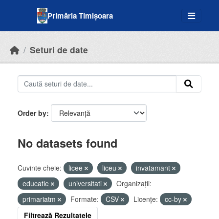
Skip to main content
Primăria Timișoara
Seturi de date
Order by
No datasets found
Cuvinte cheie:
licee
liceu
invatamant
educatie
universitati
Organizații:
primariatm
Formate:
CSV
Licenţe:
cc-by
Filtrează Rezultatele