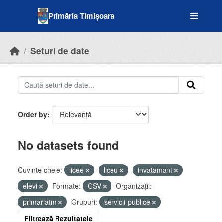
Skip to main content
Primăria Timișoara
Seturi de date
Order by
No datasets found
Cuvinte cheie:
licee
liceu
invatamant
elevi
Formate:
CSV
Organizații:
primariatm
Grupuri:
servicii-publice
Filtrează Rezultatele