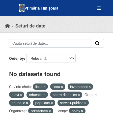
Skip to main content
Primăria Timișoara
Seturi de date
Order by
No datasets found
Cuvinte cheie:
licee
liceu
invatamant
elevi
educatie
cadre didactice
Grupuri:
educatie
populatie
servicii-publice
Organizații:
primariatm
Licenţe:
cc-by