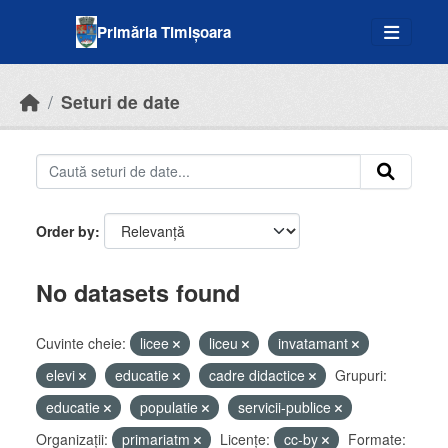
Skip to main content
Primăria Timișoara
Seturi de date
Order by
No datasets found
Cuvinte cheie:
licee
liceu
invatamant
elevi
educatie
cadre didactice
Grupuri:
educatie
populatie
servicii-publice
Organizații:
primariatm
Licenţe:
cc-by
Formate: