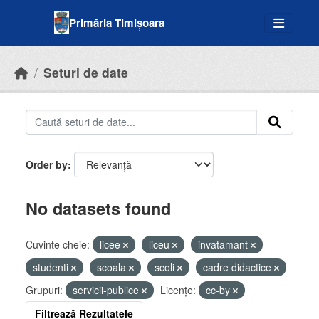
Skip to main content
Primăria Timișoara
Seturi de date
Order by
No datasets found
Cuvinte cheie:
licee
liceu
invatamant
studenti
scoala
scoli
cadre didactice
Grupuri:
servicii-publice
Licenţe:
cc-by
Filtrează Rezultatele