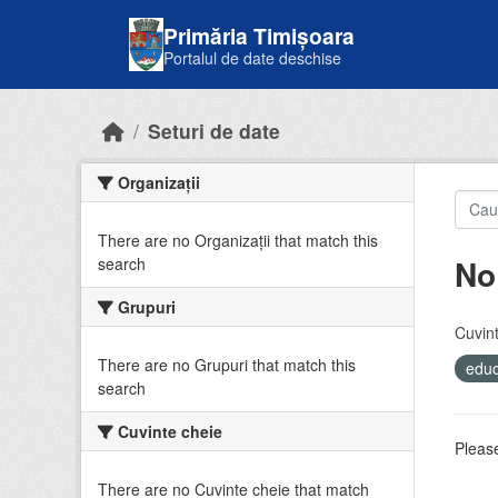
Skip to main content
Primăria Timișoara
Portalul de date deschise
Seturi de date
Organizații
There are no Organizații that match this
No
search
Grupuri
Cuvint
There are no Grupuri that match this
educ
search
Cuvinte cheie
Please
There are no Cuvinte cheie that match